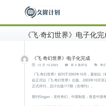
跳
中国科幻历史出版物
至
久隆计划
正
文
《飞·奇幻世界》电子化完
《飞·奇幻世界》电子化完成
《飞
12 月 13,2023
有 4 条评论
奇
·
奇
《飞·奇幻世界》创刊于2003年10月，最初以
幻
起正式以《飞·奇幻世界》出版。2003年10月至2
世
正式停刊，总计出版117期（含增刊）。
界》
电
期刊Slogan：灵性奇幻，中国制造；曾是中
子
化