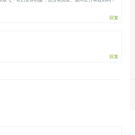
获取飞・奇幻世界档案，但没有回应。请问官方有收到吗？
回复
回复