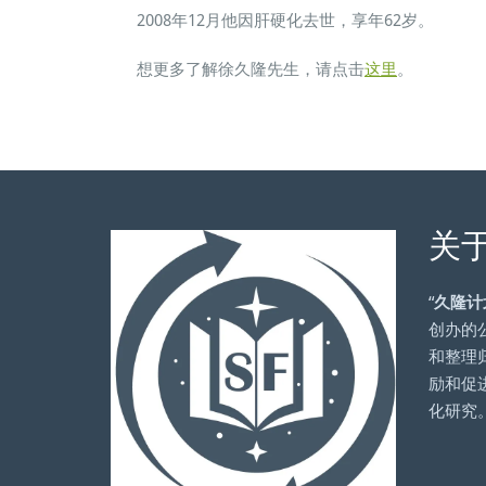
2008年12月他因肝硬化去世，享年62岁。
想更多了解徐久隆先生，请点击
这里
。
关
“
久隆计
创办的
和整理
励和促
化研究