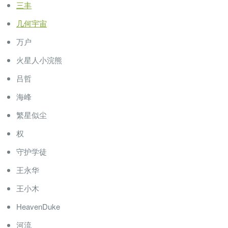
三丰
几何宇宙
万户
火星人小浣熊
吕哲
海峰
繁星似尘
权
守护学徒
王永华
王小木
HeavenDuke
河流