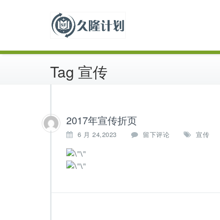
跳
中国科幻历史出版物
至
久隆计划
正
文
Tag 宣传
2017年宣传折页
6 月 24,2023
留下评论
宣传