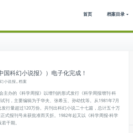
电子档案馆
首页
档案目录
中国科幻小说报》）电子化完成！
,
幻小说报
档案
协会主办的《科学周报》以增刊的形式发行《科学周报增刊·科
试刊，主要编辑为于华夫、张希玉、孙幼忱等。从1981年7月
，总发行量超过120万份。共刊出科幻小说二十七篇，总计五十万
式报刊号未获批准而夭折。1982年起又以《科学周报·科学
版若干期。